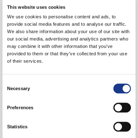
van hun nieuwste HI-FOG®-pompen is vakwerk
This website uses cookies
zonder sleutels en moeren: het belangrijkste
We use cookies to personalise content and ads, to
provide social media features and to analyse our traffic.
gereedschap van onze servicemonteurs is de laptop.
We also share information about your use of our site with
Daarmee regelen we de innovatieve pompen zo in
our social media, advertising and analytics partners who
dat ze zo energiezuinig mogelijk werken. Het testen
may combine it with other information that you’ve
en certificeren gebeurt daarna door een
provided to them or that they’ve collected from your use
onafhankelijk inspectiebureau.
of their services.
Consent
Necessary
Selection
Preferences
TextielMuseum Tilburg
Statistics
Textiel Museum