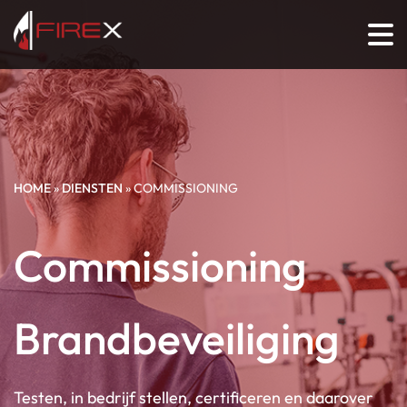
HOME
»
DIENSTEN
»
COMMISSIONING
Commissioning
Brandbeveiliging
Testen, in bedrijf stellen, certificeren en daarover