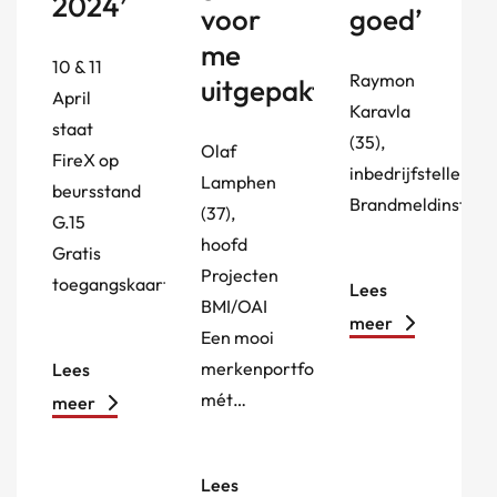
2024’
voor
goed’
me
10 & 11
Raymon
uitgepakt’
April
Karavla
staat
(35),
Olaf
FireX op
inbedrijfsteller/s
Lamphen
beursstand
Brandmeldinstalla
(37),
G.15
hoofd
Gratis
Projecten
toegangskaarten…
Lees
BMI/OAI
meer
Een mooi
merkenportfolio
Lees
mét…
meer
Lees