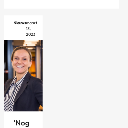
Nieuws
maart
13,
2023
‘Nog