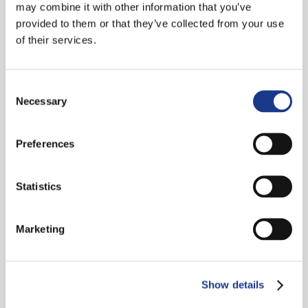
may combine it with other information that you’ve
Techniekdag
Eenvoudiger
Autronica
provided to them or that they’ve collected from your use
23
onderhoud
Autroguar
of their services.
september
en
protectors
langere
testen
Consent
Zaterdag
levensduur
zichzelf
Necessary
Selection
23
met
september
De
Autronica
Preferences
2023 is
brandveiligheid
Autroguard®
het weer
in een
Statistics
zover.
gebouw
Met
FireX is
verhogen
SelfVerify
aanwezig
Marketing
en
controleert
bij
tegelijkertijd
de
Junior…
op
AutroGuard®
Show details
onderhoudskoste
protector