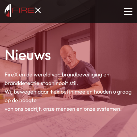
Nieuws
FireX en de wereld van brandbeveiliging en
branddetectie staan nooit stil.
Wij bewegen daar flexibel in mee en houden u graag
op de hoogte
van ons bedrijf, onze mensen en onze systemen.