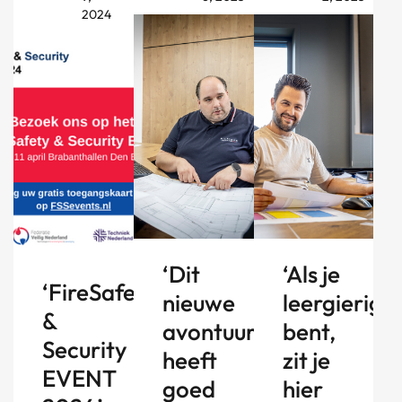
2024
‘Dit
‘Als je
‘FireSafety
nieuwe
leergierig
&
avontuur
bent,
Security
heeft
zit je
EVENT
goed
hier