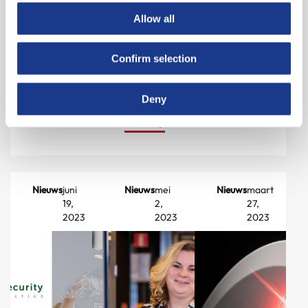
voortdurend
Lees
Allow all
zijn
meer
Lees
vermogen…
meer
Confirm selection
Deny
Lees
meer
Nieuws
juni
Nieuws
mei
Nieuws
maart
19,
2,
27,
2023
2023
2023