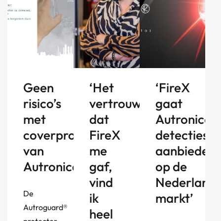
Geen
‘Het
‘FireX
risico’s
vertrouwen
gaat
met
dat
Autronica-
coverprotection
FireX
detectiesy
van
me
aanbieden
Autronica
gaf,
op de
vind
Nederland
De
ik
markt’
Autroguard®
heel