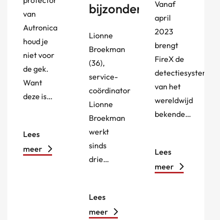
protector
Vanaf
bijzonder’
van
april
Autronica
2023
Lionne
houd je
brengt
Broekman
niet voor
FireX de
(36),
de gek.
detectiesystemen
service-
Want
van het
coördinator
deze is…
wereldwijd
Lionne
bekende…
Broekman
werkt
Lees
sinds
meer
Lees
drie…
meer
Lees
meer