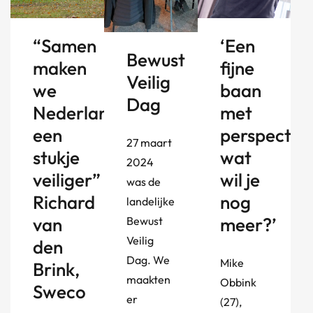
“Samen
‘Een
Bewust
maken
fijne
Veilig
we
baan
Dag
Nederland
met
een
perspectief
27 maart
stukje
wat
2024
veiliger” –
wil je
was de
Richard
nog
landelijke
van
meer?’
Bewust
Veilig
den
Dag. We
Mike
Brink,
maakten
Obbink
Sweco
er
(27),