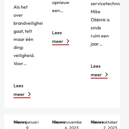
opnieuw
servicetechnicus
Als het
een…
Mike
over
Obbink is
brandveiligheid
sinds
gaat, telt
Lees
ruim een
maar één
meer
jaar…
ding:
veiligheid.
Voor…
Lees
meer
Lees
meer
Nieuws
januari
Nieuws
november
Nieuws
oktober
9,
6, 2023
2, 2023