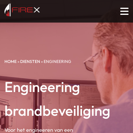
HOME
»
DIENSTEN
»
ENGINEERING
Engineering
brandbeveiliging
Voor het engineeren van een