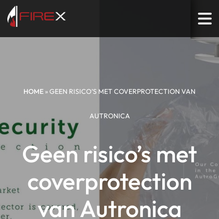
HOME
»
GEEN RISICO’S MET COVERPROTECTION VAN
AUTRONICA
Geen risico’s met
coverprotection
van Autronica