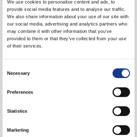
We use cookies to personalise content and ads, to
de keten van brandveiligheid. Een afgedekte
provide social media features and to analyse our traffic.
melder brengt dan ook enorme risico’s met zich
We also share information about your use of our site with
mee. Als gebouweigenaar kun je voorkomen dat
our social media, advertising and analytics partners who
may combine it with other information that you’ve
een brandmelder wordt afgedekt, bijvoorbeeld
provided to them or that they’ve collected from your use
door de ruimte rondom een melder vrij te houden
of their services.
van elementen. Er zijn echter situaties waarin
mensen bewust voor afdekking zorgen,
bijvoorbeeld om een rookverbod te omzeilen. De
Consent
Necessary
Selection
techniek van Autronica is zo verfijnd dat elke
afdekking direct wordt herkend als ‘storing’.
Gebouwbeheerders kunnen daardoor snel
Preferences
ingrijpen en zo ongewenste c.q. gevaarlijke
situaties voorkomen.
Statistics
Over FireX en Autronica
Marketing
FireX levert de detectiesystemen van het