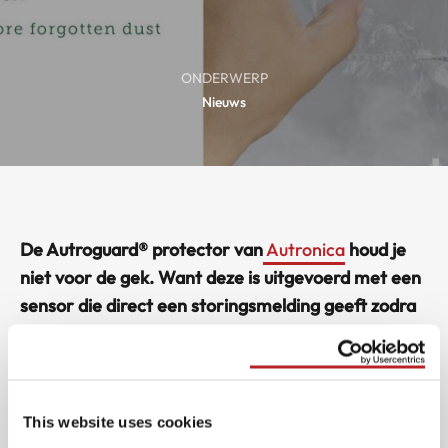
ONDERWERP
Nieuws
De Autroguard® protector van
Autronica
houd je
niet voor de gek. Want deze is uitgevoerd met een
sensor die direct een storingsmelding geeft zodra
de melder wordt afgedekt. Daarmee is er een
extra dimensie toegevoegd aan het veilig houden
van mensen en spullen.
This website uses cookies
Rook- en brandmelders vormen cruciale schakels in