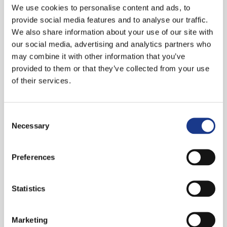
Helder communiceren
We use cookies to personalise content and ads, to
provide social media features and to analyse our traffic.
Als medewerker Contractbeheer heeft ze dagelijks
We also share information about your use of our site with
contact met klanten. “Die bellen of mailen ons met
our social media, advertising and analytics partners who
vragen over het contract. Of over de ingeplande
may combine it with other information that you’ve
inspecties”, illustreert ze. “In veel gevallen kan ik
provided to them or that they’ve collected from your use
ze meteen van een antwoord voorzien. En soms
of their services.
moet ik iets navragen bij een collega. Maar de
lijntjes binnen FireX zijn zo kort, dat een klant altijd
Consent
kan rekenen op een snel antwoord.” Dat antwoord
Necessary
Selection
geeft ze dan in begrijpelijke taal, “want ik ben me
ervan bewust dat ons vakjargon de meeste klanten
Preferences
weinig zegt. Klantgericht en helder communiceren
dus. Het hoort er hier standaard bij.”
Statistics
Warm en sociaal
Haar werkplezier is altijd groot geweest en ze gaat
Marketing