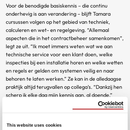
Voor de benodigde basiskennis – die continu
onderhevig is aan verandering – blijft Tamara
cursussen volgen op het gebied van techniek,
calculeren en wet- en regelgeving. “Allemaal
aspecten die in het contractbeheer samenkomen”,
legt ze uit. “Ik moet immers weten wat we aan
technische service voor een klant doen, welke
inspecties bij een installatie horen en welke wetten
en regels er gelden om systemen veilig en naar
behoren te laten werken.” Ze kan in de alledaagse
praktijk altijd terugvallen op collega’s. “Dankzij hen
scherp ik elke dag mijn kennis aan, al doende.”
Toch wil ze zich op termijn verder verdiepen in de
materie. “De opleidingsmogelijkheden bij FireX zijn
groot en ik wil daar graag gebruik van maken.”
This website uses cookies