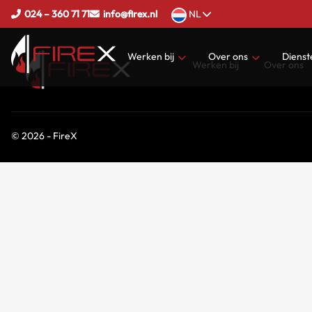
024 – 360 71 71
info@firex.nl
NL
Werken bij
Over ons
Dienst
Werken bij
Over ons
Vacatures
Certificering
Engine
Sollicitatieprocedure
Partners
Installa
© 2026 - FireX
Onze activiteiten
Commis
Onder
Bijlag
Leveri