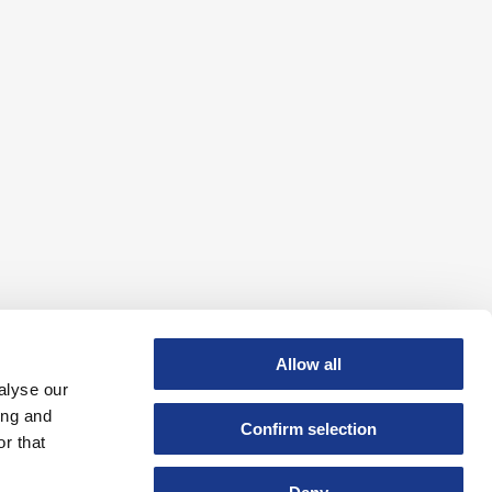
Allow all
alyse our
ing and
Confirm selection
r that