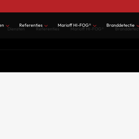
en
Referenties
Marioff HI-FOG®
Branddetectie
Diensten
Referenties
Marioff HI-FOG®
Branddetect
ering
Datacenters
Marktsegmenten
Beheer, controle
tie
(Monumentale) Gebouwen
Normen voor watermist brandbeveiliging
sioning
Zorg
Testen en goedkeuringen
houd
Industrie
Watermist
en onderhoudsplan
Hotels
Hogedrukwatermistsystemen systeemtype
ngsvoorwaarden
Parkeergarages
Onderhoud Marioff HI-FOG®