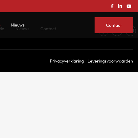
Nieuws
Contact
ie
Nieuws
Contact
 en onderhoud
ssystemen
Privacyverklaring
Leveringsvoorwaarden
s