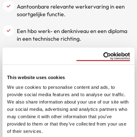
Aantoonbare relevante werkervaring in een
soortgelijke functie.
Een hbo werk- en denkniveau en een diploma
in een technische richting.
Goede kennis van VBB-systemen en de
processen eromheen is een pré.
This website uses cookies
Goede beheersing van de Nederlandse en
Engelse taal in woord en geschrift.
We use cookies to personalise content and ads, to
provide social media features and to analyse our traffic.
We also share information about your use of our site with
In bezit van rijbewijs B.
our social media, advertising and analytics partners who
may combine it with other information that you’ve
Bij voorkeur fulltime beschikbaarheid.
provided to them or that they’ve collected from your use
of their services.