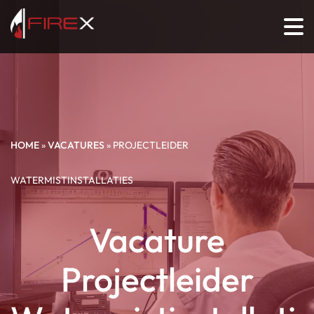
HOME
»
VACATURES
»
PROJECTLEIDER
WATERMISTINSTALLATIES
Vacature
Projectleider