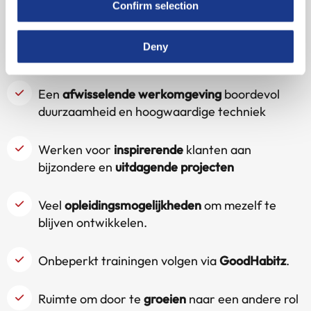
Confirm selection
marktconform salaris, deelname aan de
winstdelingsregeling en collectieve verzekeringen.
Deny
Maar waarom FireX vooral bij me past?
Een
afwisselende werkomgeving
boordevol
duurzaamheid en hoogwaardige techniek
Werken voor
inspirerende
klanten aan
bijzondere en
uitdagende projecten
Veel
opleidingsmogelijkheden
om mezelf te
blijven ontwikkelen.
Onbeperkt trainingen volgen via
GoodHabitz
.
Ruimte om door te
groeien
naar een andere rol