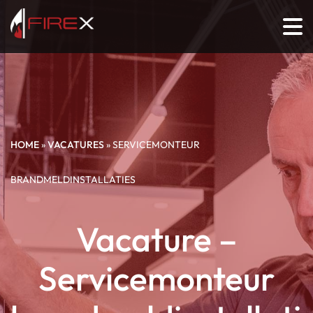
HOME
»
VACATURES
»
SERVICEMONTEUR
BRANDMELDINSTALLATIES
Vacature –
Servicemonteur