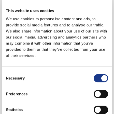
This website uses cookies
Goede beheersing van de Nederlandse taal in
We use cookies to personalise content and ads, to
woord en geschrift;
provide social media features and to analyse our traffic.
We also share information about your use of our site with
In het bezit van rijbewijs B.
our social media, advertising and analytics partners who
may combine it with other information that you’ve
provided to them or that they’ve collected from your use
of their services.
Waarom FireX
Consent
Necessary
Selection
Bij FireX mag ik rekenen op tijd voor
mezelf (met 25 vakantiedagen en 13
Preferences
adv-dagen), een prima
marktconform salaris, deelname aan
de winstdelingsregeling en
Statistics