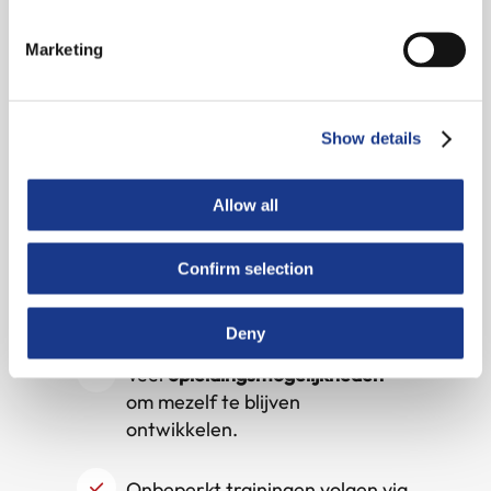
collectieve verzekeringen. Maar
waarom FireX vooral bij me past?
Marketing
Een
afwisselende
Show details
werkomgeving
boordevol
duurzaamheid en hoogwaardige
techniek
Allow all
Werken voor
inspirerende
Confirm selection
klanten aan bijzondere en
uitdagende projecten
Deny
Veel
opleidingsmogelijkheden
om mezelf te blijven
ontwikkelen.
Onbeperkt trainingen volgen via